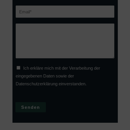
m
E
e
m
*
a
N
i
a
l
c
*
h
r
i
D
Ich erkläre mich mit der Verarbeitung der
c
a
eingegebenen Daten sowie der
h
t
Datenschutzerklärung einverstanden.
t
e
*
n
s
Senden
c
h