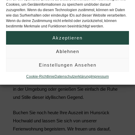
Genießen Sie Ihr Frühstück in der frischen Luft oder
Cookies, um Geräteinformationen zu speichern und/oder darauf
entspannen Sie sich am Abend bei einem Glas Wein
zuzugreifen. Wenn du diesen Technologien zustimmst, können wir Daten
wie das Surfverhalten oder eindeutige IDs auf dieser Website verarbeiten.
und bewundern Sie den Sonnenuntergang.
Wenn du deine Zustimmung nicht erteilst oder zurückziehst, können
bestimmte Merkmale und Funktionen beeinträchtigt werden.
Unsere Ferienwohnung bietet Ihnen nicht nur Komfort
Akzeptieren
und Stil, sondern auch eine ideale Ausgangslage, um
die Schönheit dieser Region zu erkunden.
Ablehnen
Unternehmen Sie ausgiebige Wanderungen oder
Fahrradtouren entlang malerischer Pfade und
Einstellungen Ansehen
entdecken Sie die Vielfalt der Natur. Besuchen Sie
Cookie-Richtlinie
Datenschutzerklärung
Impressum
charmante Dörfer und historische Sehenswürdigkeiten
in der Umgebung oder genießen Sie einfach die Ruhe
und Stille dieser idyllischen Gegend.
Buchen Sie noch heute Ihre Auszeit im Hunsrück
Hochwald und lassen Sie sich von unserer
Ferienwohnung begeistern. Wir freuen uns darauf,